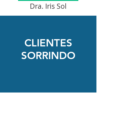
Dra. Iris Sol
CLIENTES
SORRINDO
"Conheci a A4 através de um amigo que
me indicou. Sou da área de saúde e tem
coisas que me chamam a atenção logo de